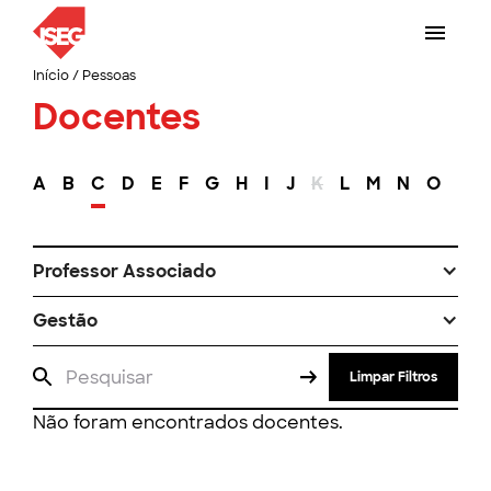
Início
/
Pessoas
Docentes
A
B
C
D
E
F
G
H
I
J
K
L
M
N
O
P
Professor Associado
Gestão
Limpar Filtros
Não foram encontrados docentes.