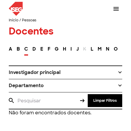
Início
/
Pessoas
Docentes
A
B
C
D
E
F
G
H
I
J
K
L
M
N
O
P
Investigador principal
Departamento
Limpar Filtros
Não foram encontrados docentes.