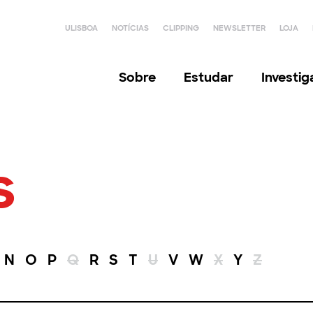
ULISBOA
NOTÍCIAS
CLIPPING
NEWSLETTER
LOJA
Sobre
Estudar
Investi
s
N
O
P
Q
R
S
T
U
V
W
X
Y
Z