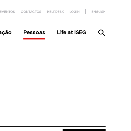
EVENTOS
CONTACTOS
HELPDESK
LOGIN
ENGLISH
gação
Pessoas
Life at ISEG