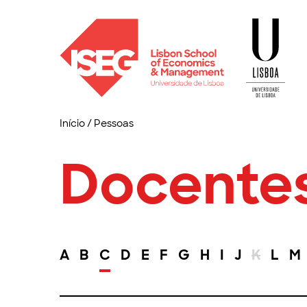
Início
/
Pessoas
Docente
A
B
C
D
E
F
G
H
I
J
K
L
M