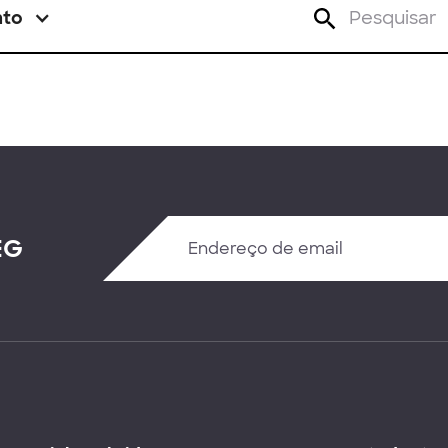
nto
EG