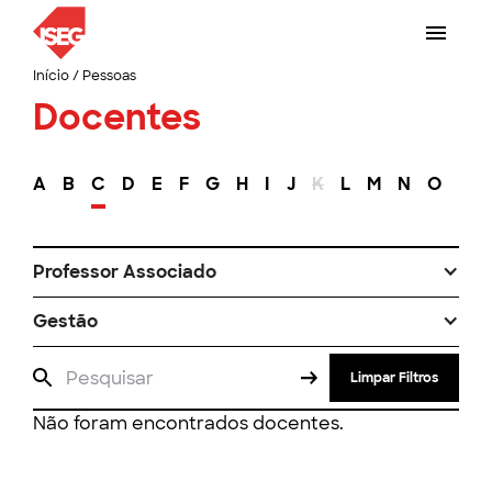
Início
/
Pessoas
Docentes
A
B
C
D
E
F
G
H
I
J
K
L
M
N
O
P
Professor Associado
Gestão
Limpar Filtros
Não foram encontrados docentes.