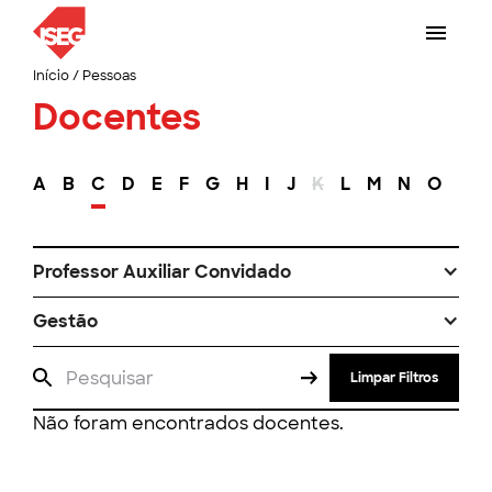
Início
/
Pessoas
Docentes
A
B
C
D
E
F
G
H
I
J
K
L
M
N
O
P
Professor Auxiliar Convidado
Gestão
Limpar Filtros
Não foram encontrados docentes.