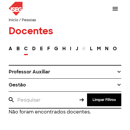
Início
/
Pessoas
Docentes
A
B
C
D
E
F
G
H
I
J
K
L
M
N
O
P
Professor Auxiliar
Gestão
Limpar Filtros
Não foram encontrados docentes.