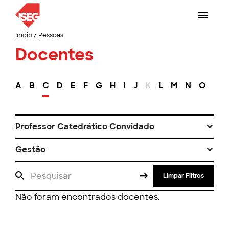
Início
/
Pessoas
Docentes
A
B
C
D
E
F
G
H
I
J
K
L
M
N
O
P
Professor Catedrático Convidado
Gestão
Limpar Filtros
Não foram encontrados docentes.