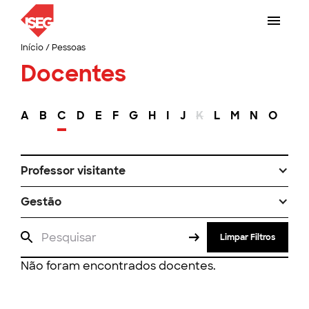
Início
/
Pessoas
Docentes
A
B
C
D
E
F
G
H
I
J
K
L
M
N
O
P
Professor visitante
Gestão
Limpar Filtros
Não foram encontrados docentes.