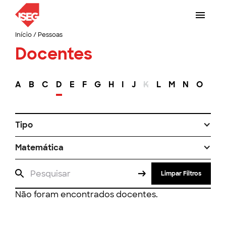
Início
/
Pessoas
Docentes
A
B
C
D
E
F
G
H
I
J
K
L
M
N
O
P
Tipo
Matemática
Limpar Filtros
Não foram encontrados docentes.