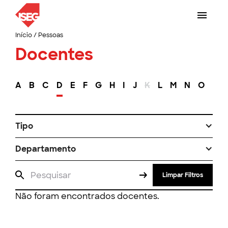
Início
/
Pessoas
Docentes
A
B
C
D
E
F
G
H
I
J
K
L
M
N
O
P
Tipo
Departamento
Limpar Filtros
Não foram encontrados docentes.