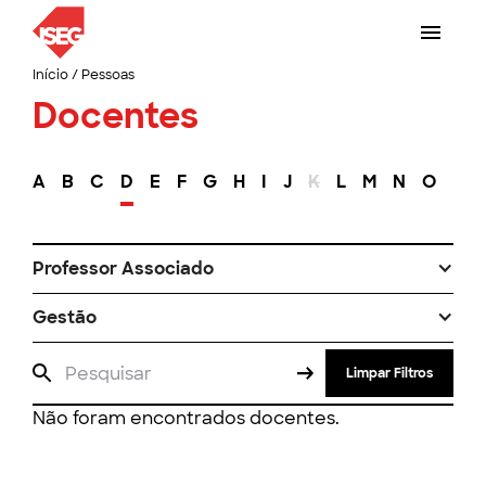
Início
/
Pessoas
Docentes
A
B
C
D
E
F
G
H
I
J
K
L
M
N
O
P
Professor Associado
Gestão
Limpar Filtros
Não foram encontrados docentes.