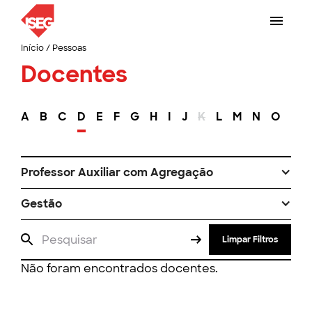
Início
/
Pessoas
Docentes
A
B
C
D
E
F
G
H
I
J
K
L
M
N
O
P
Professor Auxiliar com Agregação
Gestão
Limpar Filtros
Não foram encontrados docentes.