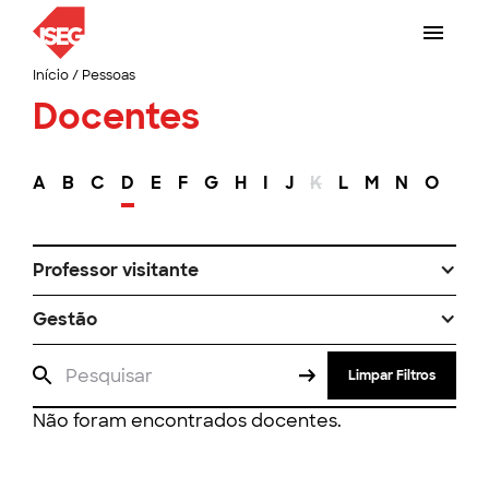
Início
/
Pessoas
Docentes
A
B
C
D
E
F
G
H
I
J
K
L
M
N
O
P
Professor visitante
Gestão
Limpar Filtros
Não foram encontrados docentes.