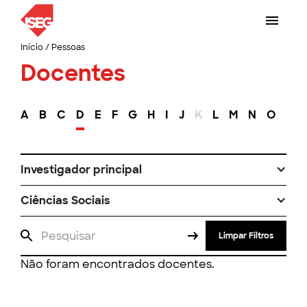
Início
/
Pessoas
Docentes
A
B
C
D
E
F
G
H
I
J
K
L
M
N
O
P
Investigador principal
Ciências Sociais
Limpar Filtros
Não foram encontrados docentes.