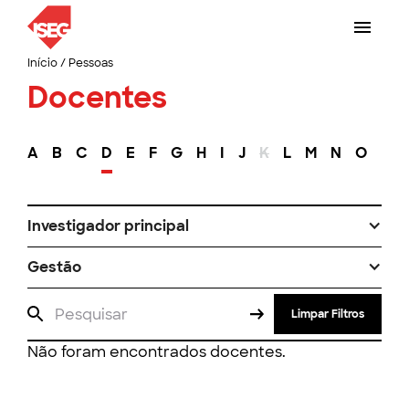
Início
/
Pessoas
Docentes
A
B
C
D
E
F
G
H
I
J
K
L
M
N
O
P
Investigador principal
Gestão
Limpar Filtros
Não foram encontrados docentes.