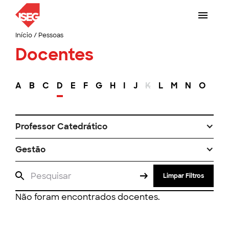
Início
/
Pessoas
Docentes
A
B
C
D
E
F
G
H
I
J
K
L
M
N
O
P
Professor Catedrático
Gestão
Limpar Filtros
Não foram encontrados docentes.