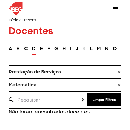
Início
/
Pessoas
Docentes
A
B
C
D
E
F
G
H
I
J
K
L
M
N
O
P
Prestação de Serviços
Matemática
Limpar Filtros
Não foram encontrados docentes.