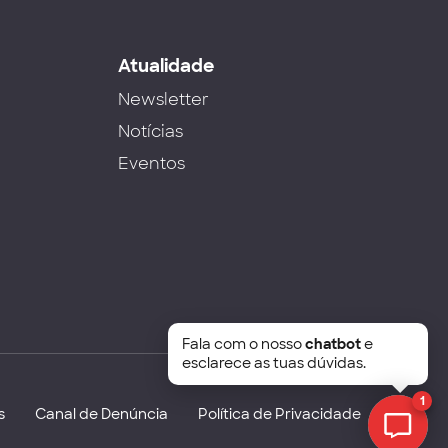
s
Atualidade
Newsletter
Notícias
Eventos
Fala com o nosso
chatbot
e
esclarece as tuas dúvidas.
1
s
Canal de Denúncia
Política de Privacidade
Chat