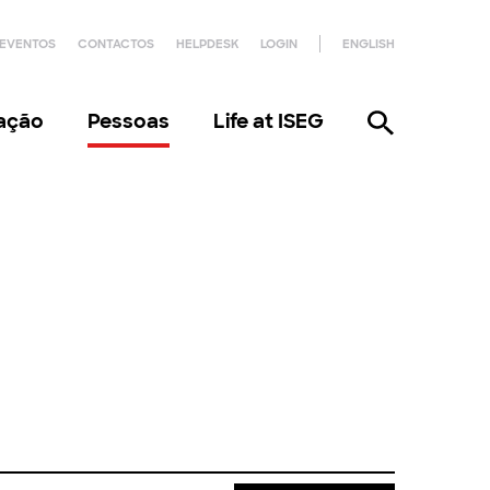
EVENTOS
CONTACTOS
HELPDESK
LOGIN
ENGLISH
gação
Pessoas
Life at ISEG