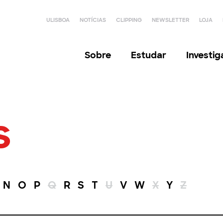
ULISBOA
NOTÍCIAS
CLIPPING
NEWSLETTER
LOJA
Sobre
Estudar
Investi
s
N
O
P
Q
R
S
T
U
V
W
X
Y
Z