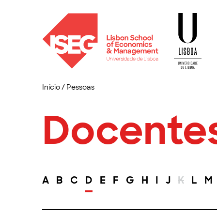
Início
/
Pessoas
Docente
A
B
C
D
E
F
G
H
I
J
K
L
M