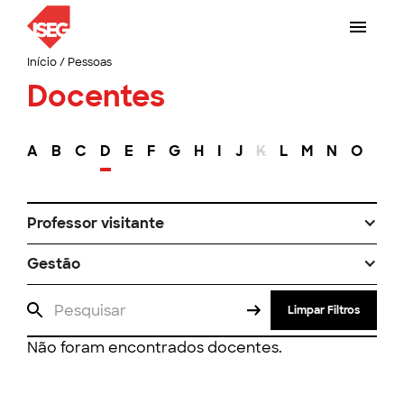
Início
/
Pessoas
Docentes
A
B
C
D
E
F
G
H
I
J
K
L
M
N
O
P
Professor visitante
Gestão
Limpar Filtros
Não foram encontrados docentes.