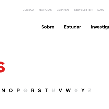
ULISBOA
NOTÍCIAS
CLIPPING
NEWSLETTER
LOJA
Sobre
Estudar
Investi
s
N
O
P
Q
R
S
T
U
V
W
X
Y
Z