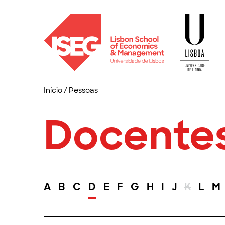
Início
/
Pessoas
Docente
A
B
C
D
E
F
G
H
I
J
K
L
M