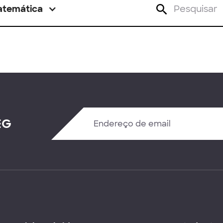
atemática
EG