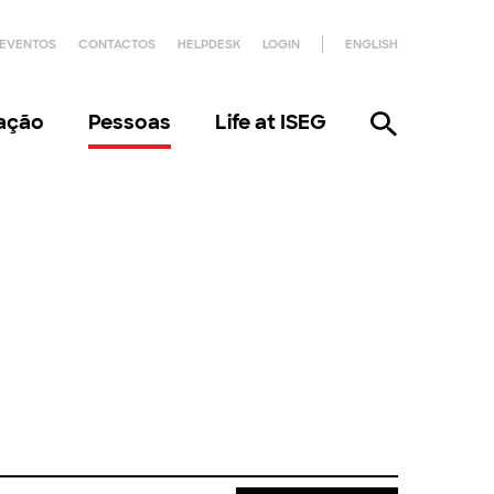
EVENTOS
CONTACTOS
HELPDESK
LOGIN
ENGLISH
gação
Pessoas
Life at ISEG