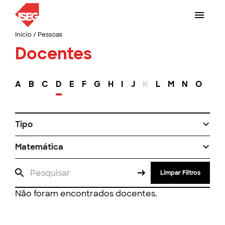
Início
/
Pessoas
Docentes
A
B
C
D
E
F
G
H
I
J
K
L
M
N
O
P
Tipo
Matemática
Limpar Filtros
Não foram encontrados docentes.