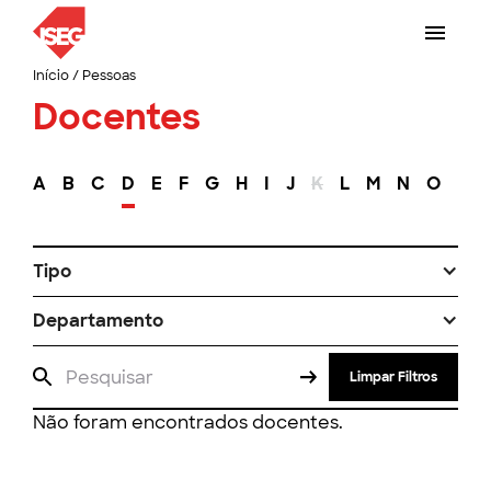
Início
/
Pessoas
Docentes
A
B
C
D
E
F
G
H
I
J
K
L
M
N
O
P
Tipo
Departamento
Limpar Filtros
Não foram encontrados docentes.