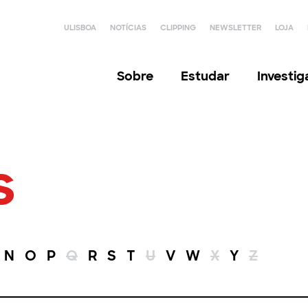
ULISBOA
NOTÍCIAS
CLIPPING
NEWSLETTER
LOJA
Sobre
Estudar
Investi
s
N
O
P
Q
R
S
T
U
V
W
X
Y
Z