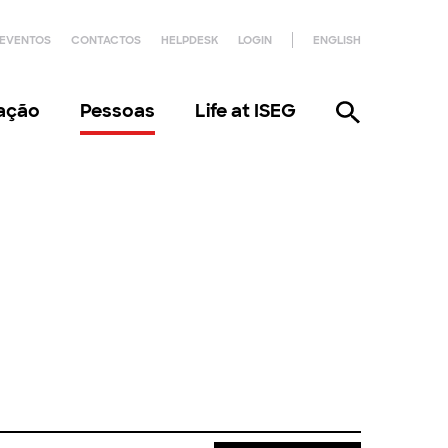
EVENTOS
CONTACTOS
HELPDESK
LOGIN
ENGLISH
gação
Pessoas
Life at ISEG