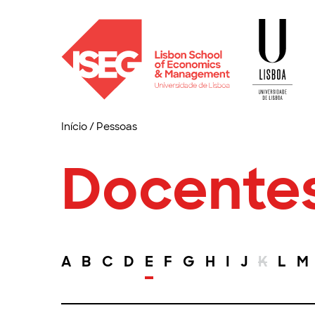
Início
/
Pessoas
Docente
A
B
C
D
E
F
G
H
I
J
K
L
M