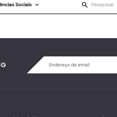
ências Sociais
EG