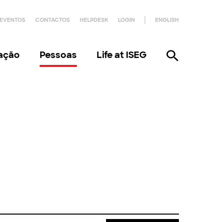
EVENTOS
CONTACTOS
HELPDESK
LOGIN
ENGLISH
gação
Pessoas
Life at ISEG