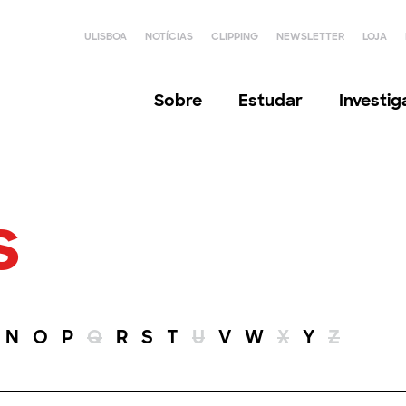
ULISBOA
NOTÍCIAS
CLIPPING
NEWSLETTER
LOJA
Sobre
Estudar
Investi
s
N
O
P
Q
R
S
T
U
V
W
X
Y
Z