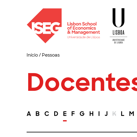
Início
/
Pessoas
Docente
A
B
C
D
E
F
G
H
I
J
K
L
M