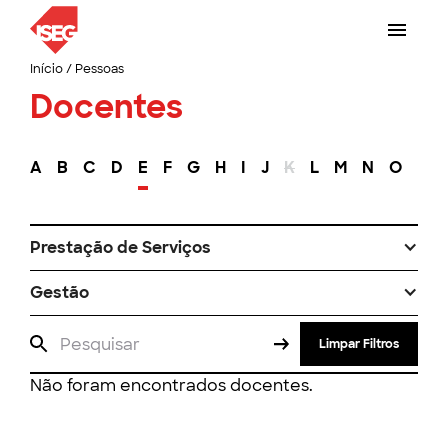
Início
/
Pessoas
Docentes
A
B
C
D
E
F
G
H
I
J
K
L
M
N
O
P
Prestação de Serviços
Gestão
Limpar Filtros
Não foram encontrados docentes.