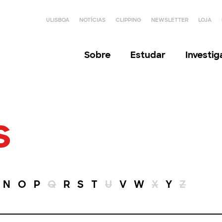
ULISBOA
NOTÍCIAS
CLIPPING
NEWSLETTER
LOJA
Sobre
Estudar
Investi
s
N
O
P
Q
R
S
T
U
V
W
X
Y
Z