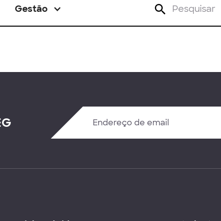
Gestão
EG