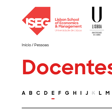
Início
/
Pessoas
Docente
A
B
C
D
E
F
G
H
I
J
K
L
M