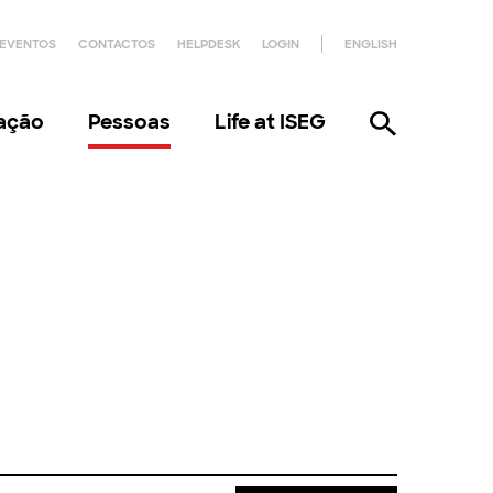
EVENTOS
CONTACTOS
HELPDESK
LOGIN
ENGLISH
gação
Pessoas
Life at ISEG