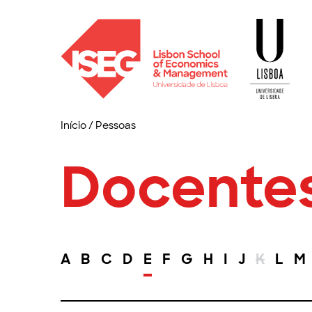
Início
/
Pessoas
Docente
A
B
C
D
E
F
G
H
I
J
K
L
M