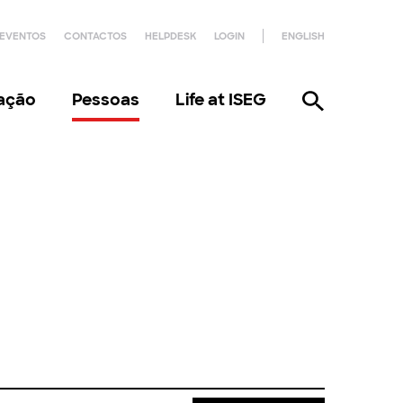
EVENTOS
CONTACTOS
HELPDESK
LOGIN
ENGLISH
gação
Pessoas
Life at ISEG