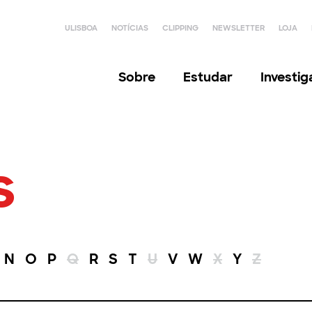
ULISBOA
NOTÍCIAS
CLIPPING
NEWSLETTER
LOJA
Sobre
Estudar
Investi
s
N
O
P
Q
R
S
T
U
V
W
X
Y
Z