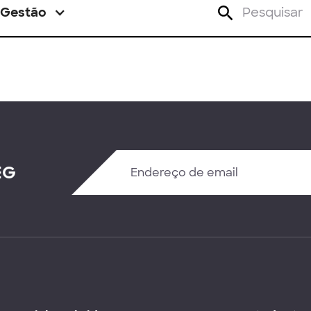
Gestão
EG