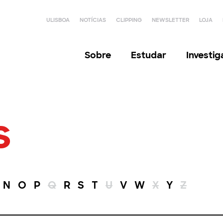
ULISBOA
NOTÍCIAS
CLIPPING
NEWSLETTER
LOJA
Sobre
Estudar
Investi
s
N
O
P
Q
R
S
T
U
V
W
X
Y
Z