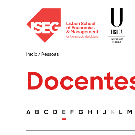
Início
/
Pessoas
Docente
A
B
C
D
E
F
G
H
I
J
K
L
M