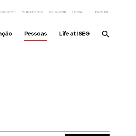
EVENTOS
CONTACTOS
HELPDESK
LOGIN
ENGLISH
gação
Pessoas
Life at ISEG