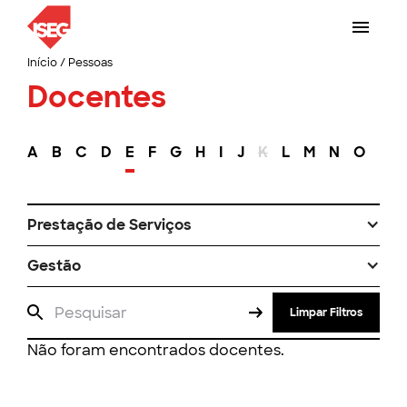
Início
/
Pessoas
Docentes
A
B
C
D
E
F
G
H
I
J
K
L
M
N
O
P
Prestação de Serviços
Gestão
Limpar Filtros
Não foram encontrados docentes.