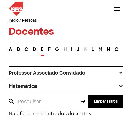
Início
/
Pessoas
Docentes
A
B
C
D
E
F
G
H
I
J
K
L
M
N
O
P
Professor Associado Convidado
Matemática
Limpar Filtros
Não foram encontrados docentes.