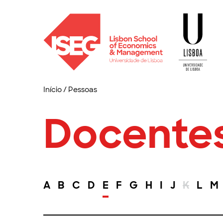
Início
/
Pessoas
Docente
A
B
C
D
E
F
G
H
I
J
K
L
M