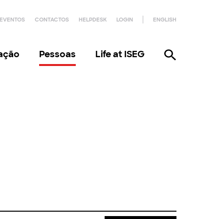
EVENTOS
CONTACTOS
HELPDESK
LOGIN
ENGLISH
gação
Pessoas
Life at ISEG