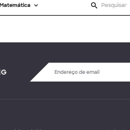
Matemática
EG