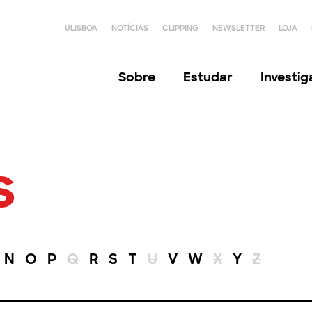
ULISBOA
NOTÍCIAS
CLIPPING
NEWSLETTER
LOJA
Sobre
Estudar
Investi
s
N
O
P
Q
R
S
T
U
V
W
X
Y
Z