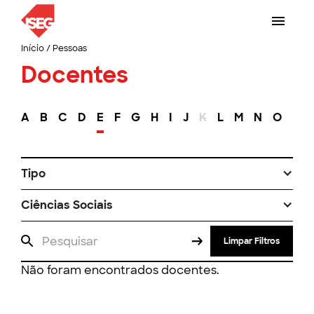
Início
/
Pessoas
Docentes
A
B
C
D
E
F
G
H
I
J
K
L
M
N
O
P
Tipo
Ciências Sociais
Limpar Filtros
Não foram encontrados docentes.