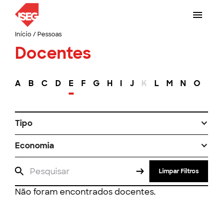
Início
/
Pessoas
Docentes
A
B
C
D
E
F
G
H
I
J
K
L
M
N
O
P
Tipo
Economia
Limpar Filtros
Não foram encontrados docentes.