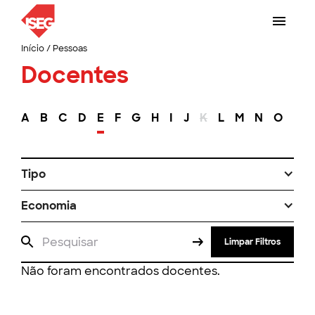
Início
/
Pessoas
Docentes
A
B
C
D
E
F
G
H
I
J
K
L
M
N
O
P
Tipo
Economia
Limpar Filtros
Não foram encontrados docentes.