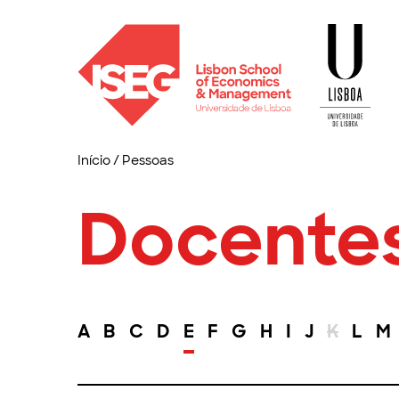
Início
/
Pessoas
Docente
A
B
C
D
E
F
G
H
I
J
K
L
M