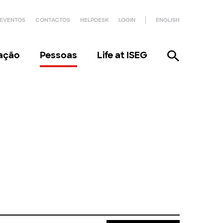
EVENTOS
CONTACTOS
HELPDESK
LOGIN
ENGLISH
gação
Pessoas
Life at ISEG