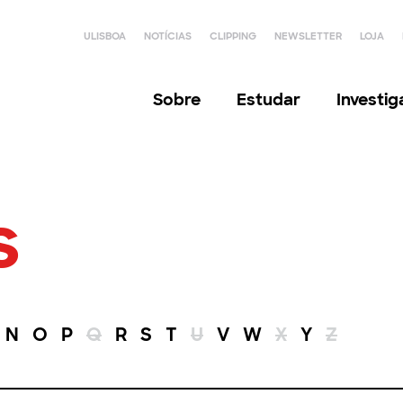
ULISBOA
NOTÍCIAS
CLIPPING
NEWSLETTER
LOJA
Sobre
Estudar
Investi
s
N
O
P
Q
R
S
T
U
V
W
X
Y
Z