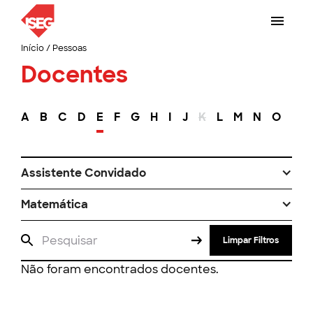
Início
/
Pessoas
Docentes
A
B
C
D
E
F
G
H
I
J
K
L
M
N
O
P
Assistente Convidado
Matemática
Limpar Filtros
Não foram encontrados docentes.