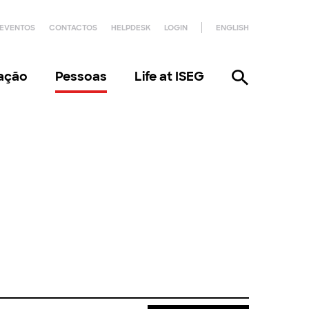
EVENTOS
CONTACTOS
HELPDESK
LOGIN
ENGLISH
gação
Pessoas
Life at ISEG