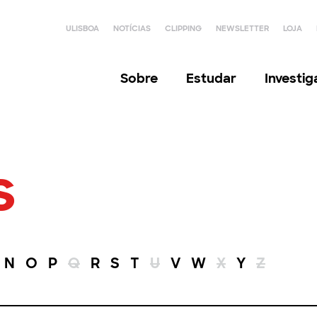
ULISBOA
NOTÍCIAS
CLIPPING
NEWSLETTER
LOJA
Sobre
Estudar
Investi
s
N
O
P
Q
R
S
T
U
V
W
X
Y
Z