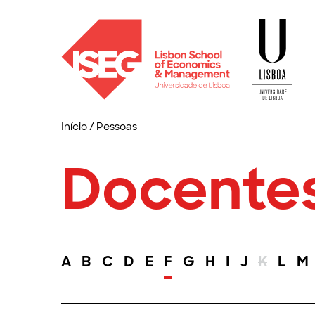
Início
/
Pessoas
Docente
A
B
C
D
E
F
G
H
I
J
K
L
M