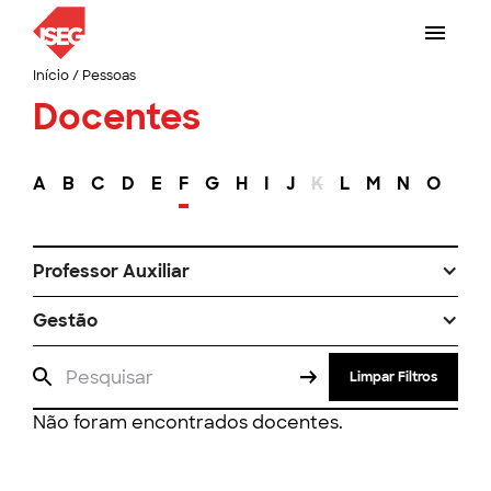
Início
/
Pessoas
Docentes
A
B
C
D
E
F
G
H
I
J
K
L
M
N
O
P
Professor Auxiliar
Gestão
Limpar Filtros
Não foram encontrados docentes.