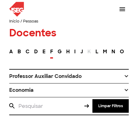
Início
/
Pessoas
Docentes
A
B
C
D
E
F
G
H
I
J
K
L
M
N
O
P
Professor Auxiliar Convidado
Economia
Limpar Filtros