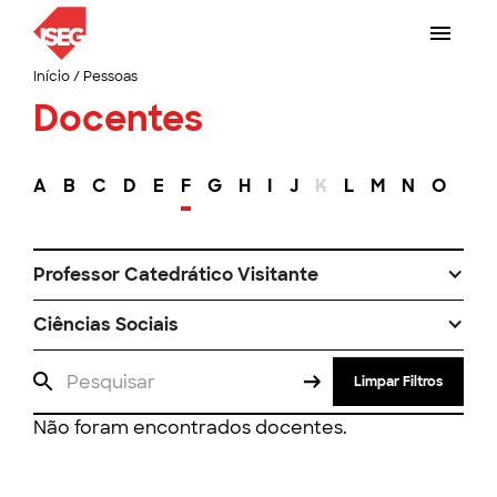
Início
/
Pessoas
Docentes
A
B
C
D
E
F
G
H
I
J
K
L
M
N
O
P
Professor Catedrático Visitante
Ciências Sociais
Limpar Filtros
Não foram encontrados docentes.