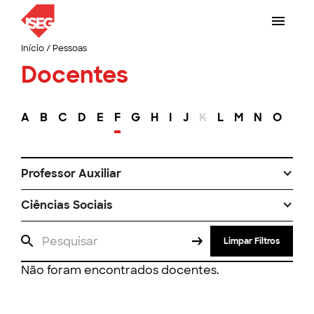
Início
/
Pessoas
Docentes
A
B
C
D
E
F
G
H
I
J
K
L
M
N
O
P
Professor Auxiliar
Ciências Sociais
Limpar Filtros
Não foram encontrados docentes.