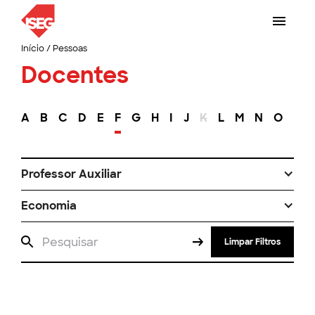
Início
/
Pessoas
Docentes
A
B
C
D
E
F
G
H
I
J
K
L
M
N
O
P
Professor Auxiliar
Economia
Limpar Filtros