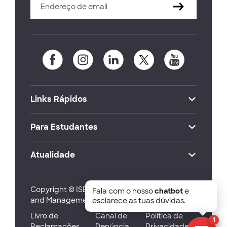
Links Rápidos
Para Estudantes
Atualidade
Copyright © ISEG Lisbon School of Economics
Fala com o nosso
chatbot
e
and Management 2026
esclarece as tuas dúvidas.
Livro de
Canal de
Política de
1
Reclamações
Denúncia
Privacidade