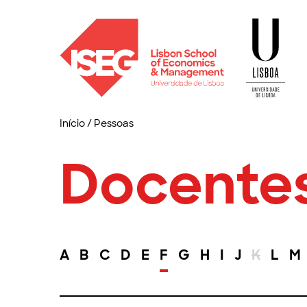
Início
/
Pessoas
Docente
A
B
C
D
E
F
G
H
I
J
K
L
M