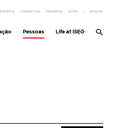
EVENTOS
CONTACTOS
HELPDESK
LOGIN
ENGLISH
gação
Pessoas
Life at ISEG