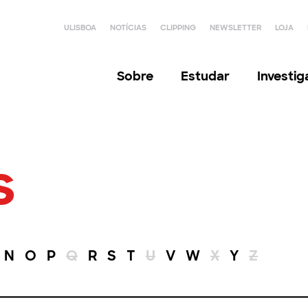
ULISBOA
NOTÍCIAS
CLIPPING
NEWSLETTER
LOJA
Sobre
Estudar
Investi
s
N
O
P
Q
R
S
T
U
V
W
X
Y
Z