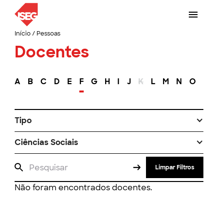
Início
/
Pessoas
Docentes
A
B
C
D
E
F
G
H
I
J
K
L
M
N
O
P
Tipo
Ciências Sociais
Limpar Filtros
Não foram encontrados docentes.