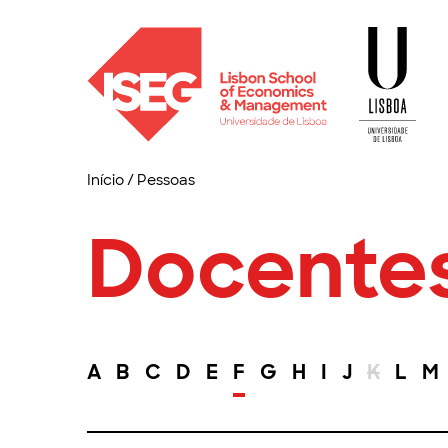
Início
/
Pessoas
Docente
A
B
C
D
E
F
G
H
I
J
K
L
M