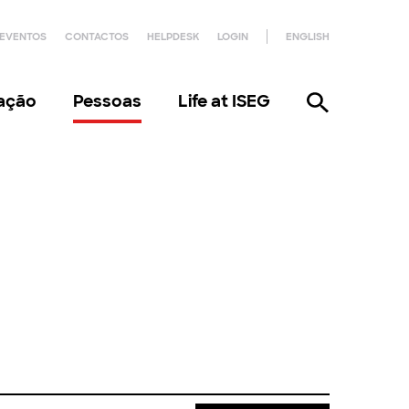
EVENTOS
CONTACTOS
HELPDESK
LOGIN
ENGLISH
gação
Pessoas
Life at ISEG