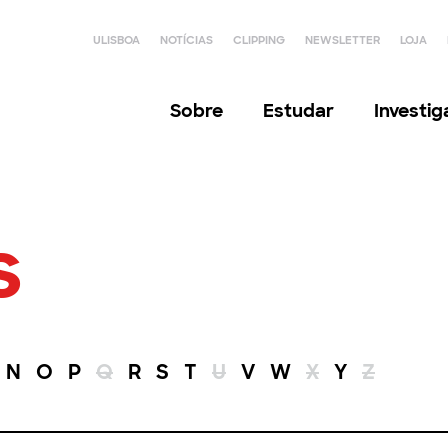
ULISBOA
NOTÍCIAS
CLIPPING
NEWSLETTER
LOJA
Sobre
Estudar
Investi
s
N
O
P
Q
R
S
T
U
V
W
X
Y
Z