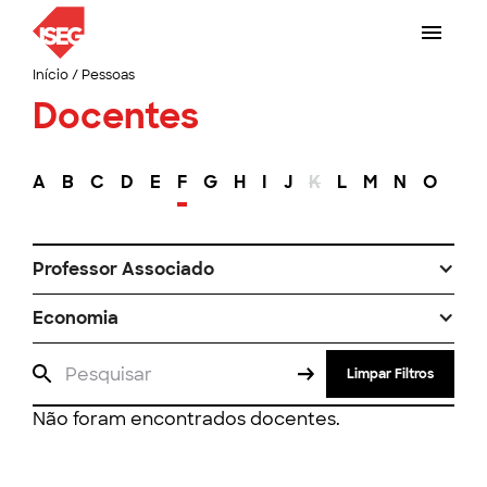
Início
/
Pessoas
Docentes
A
B
C
D
E
F
G
H
I
J
K
L
M
N
O
P
Professor Associado
Economia
Limpar Filtros
Não foram encontrados docentes.