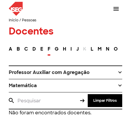
Início
/
Pessoas
Docentes
A
B
C
D
E
F
G
H
I
J
K
L
M
N
O
P
Professor Auxiliar com Agregação
Matemática
Limpar Filtros
Não foram encontrados docentes.