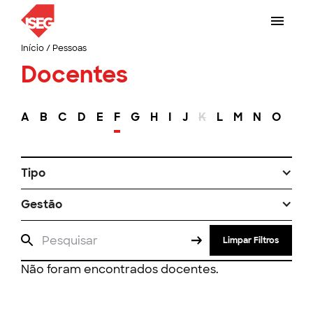
Início
/
Pessoas
Docentes
A
B
C
D
E
F
G
H
I
J
K
L
M
N
O
P
Tipo
Gestão
Limpar Filtros
Não foram encontrados docentes.