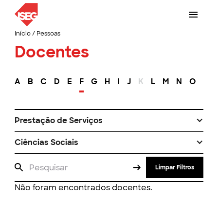
Início
/
Pessoas
Docentes
A
B
C
D
E
F
G
H
I
J
K
L
M
N
O
P
Prestação de Serviços
Ciências Sociais
Limpar Filtros
Não foram encontrados docentes.