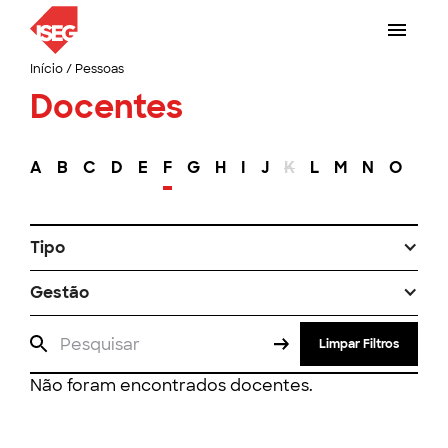
Início
/
Pessoas
Docentes
A
B
C
D
E
F
G
H
I
J
K
L
M
N
O
P
Tipo
Gestão
Limpar Filtros
Não foram encontrados docentes.